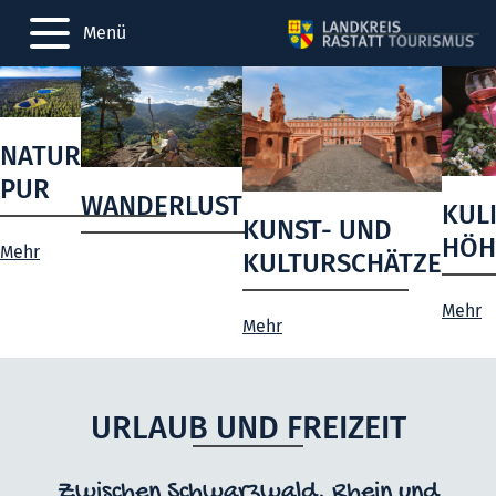
Menü
NATUR
PUR
WANDERLUST
KUL
KUNST- UND
HÖH
Mehr
KULTURSCHÄTZE
Mehr
Mehr
URLAUB UND FREIZEIT
Zwischen Schwarzwald, Rhein und