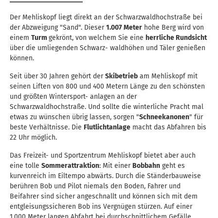
Der Mehliskopf liegt direkt an der Schwarzwaldhochstraße bei
der Abzweigung "Sand". Dieser
1.007 Meter
hohe Berg wird von
einem
Turm
gekrönt, von welchem Sie eine
herrliche Rundsicht
über die umliegenden Schwarz- waldhöhen und Täler genießen
können.
Seit über 30 Jahren gehört der
Skibetrieb
am Mehliskopf mit
seinen Liften von 800 und 400 Metern Länge zu den schönsten
und größten Wintersport- anlagen an der
Schwarzwaldhochstraße. Und sollte die winterliche Pracht mal
etwas zu wünschen übrig lassen, sorgen "
Schneekanonen
" für
beste Verhältnisse. Die
Flutlichtanlage
macht das Abfahren bis
22 Uhr möglich.
Das Freizeit- und Sportzentrum Mehliskopf bietet aber auch
eine tolle
Sommerattraktion
: Mit einer
Bobbahn
geht es
kurvenreich im Eiltempo abwärts. Durch die Ständerbauweise
berühren Bob und Pilot niemals den Boden, Fahrer und
Beifahrer sind sicher angeschnallt und können sich mit dem
entgleisungssicheren Bob ins Vergnügen stürzen. Auf einer
1.000 Meter langen Abfahrt bei durchschnittlichem Gefälle