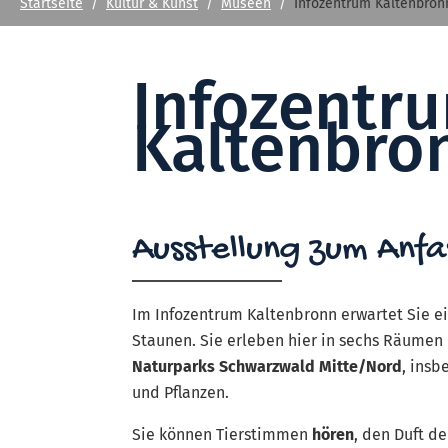
Startseite
Kultur & Kunst
Museen
Infozentrum Kaltenbron
Infozentr
Kaltenbro
Ausstellung zum Anf
Im Infozentrum Kaltenbronn
erwartet Sie e
Staunen. Sie erleben hier in sechs Räumen d
Naturparks Schwarzwald Mitte/Nord
, insb
und Pflanzen.
Sie können Tierstimmen
hören
, den Duft d