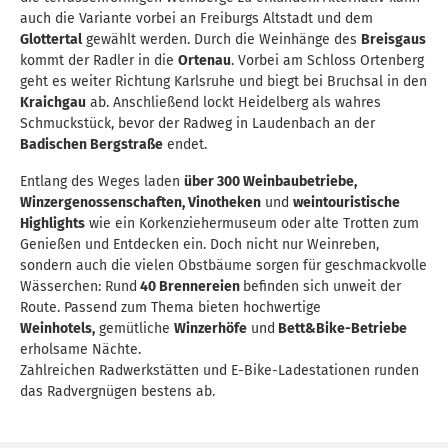
auch die Variante vorbei an Freiburgs Altstadt und dem
Glottertal
gewählt werden. Durch die Weinhänge des
Breisgaus
kommt der Radler in die
Ortenau
. Vorbei am Schloss Ortenberg
geht es weiter Richtung Karlsruhe und biegt bei Bruchsal in den
Kraichgau
ab. Anschließend lockt Heidelberg als wahres
Schmuckstück, bevor der Radweg in Laudenbach an der
Badischen Bergstraße
endet.
Entlang des Weges laden
über 300 Weinbaubetriebe,
Winzergenossenschaften, Vinotheken
und
weintouristische
Highlights
wie ein Korkenziehermuseum oder alte Trotten zum
Genießen und Entdecken ein. Doch nicht nur Weinreben,
sondern auch die vielen Obstbäume sorgen für geschmackvolle
Wässerchen: Rund
40 Brennereien
befinden sich unweit der
Route. Passend zum Thema bieten hochwertige
Weinhotels,
gemütliche
Winzerhöfe
und
Bett&Bike-Betriebe
erholsame Nächte.
Zahlreichen Radwerkstätten und E-Bike-Ladestationen runden
das Radvergnügen bestens ab.