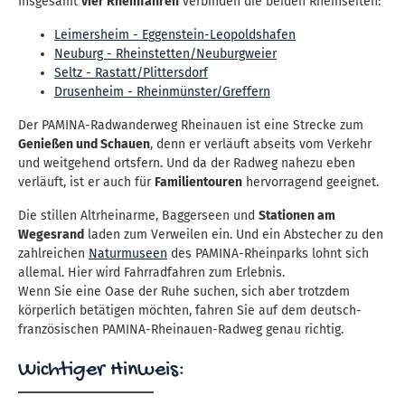
Insgesamt
vier Rheinfähren
verbinden die beiden Rheinseiten:
Leimersheim - Eggenstein-Leopoldshafen
Neuburg - Rheinstetten/Neuburgweier
Seltz - Rastatt/Plittersdorf
Drusenheim - Rheinmünster/Greffern
Der PAMINA-Radwanderweg Rheinauen ist eine Strecke zum
Genießen und Schauen
, denn er verläuft abseits vom Verkehr
und weitgehend ortsfern. Und da der Radweg nahezu eben
verläuft, ist er auch für
Familientouren
hervorragend geeignet.
Die stillen Altrheinarme, Baggerseen und
Stationen am
Wegesrand
laden zum Verweilen ein. Und ein Abstecher zu den
zahlreichen
Naturmuseen
des PAMINA-Rheinparks lohnt sich
allemal. Hier wird Fahrradfahren zum Erlebnis.
Wenn Sie eine Oase der Ruhe suchen, sich aber trotzdem
körperlich betätigen möchten, fahren Sie auf dem deutsch-
französischen PAMINA-Rheinauen-Radweg genau richtig.
Wichtiger Hinweis: