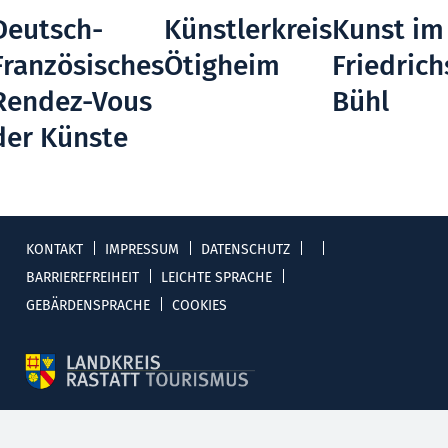
Deutsch-
Künstlerkreis
Kunst im
Französisches
Ötigheim
Friedric
Rendez-Vous
Bühl
der Künste
KONTAKT
IMPRESSUM
DATENSCHUTZ
BARRIEREFREIHEIT
LEICHTE SPRACHE
GEBÄRDENSPRACHE
COOKIES