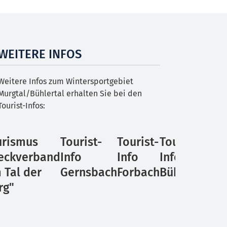
WEITERE INFOS
Weitere Infos zum Wintersportgebiet
Murgtal/Bühlertal erhalten Sie bei den
Tourist-Infos:
urismus
Tourist-
Tourist-
Tourist-
Tou
eckverband
Info
Info
Info
Inf
 Tal der
Gernsbach
Forbach
Bühlertal
Bü
rg"