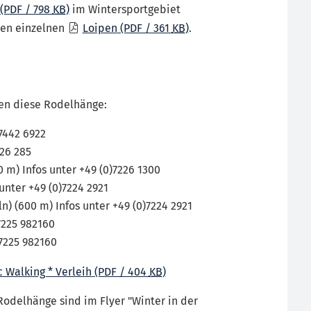
(PDF / 798
KB
)
im Wintersportgebiet
den einzelnen
Loipen
(PDF / 361
KB
)
.
nen diese Rodelhänge:
)7442 6922
226 285
m) Infos unter +49 (0)7226 1300
nter +49 (0)7224 2921
) (600 m) Infos unter +49 (0)7224 2921
7225 982160
)7225 982160
 Walking * Verleih
(PDF / 404
KB
)
odelhänge sind im Flyer "Winter in der