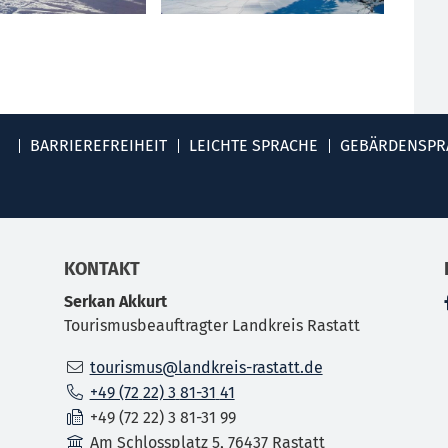
BARRIEREFREIHEIT
LEICHTE SPRACHE
GEBÄRDENSPR
KONTAKT
Serkan
Akkurt
Tourismusbeauftragter Landkreis Rastatt
tourismus@landkreis-rastatt.de
+49 (72
22) 3
81-31
41
+49 (72
22) 3
81-31
99
Am Schlossplatz 5, 76437 Rastatt