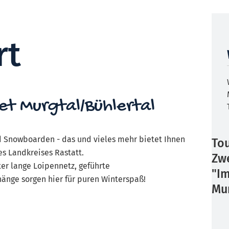
rt
et Murgtal/Bühlertal
 Snowboarden - das und vieles mehr bietet Ihnen
To
s Landkreises Rastatt.
Zw
ter lange Loipennetz, geführte
"Im
nge sorgen hier für puren Winterspaß!
Mu