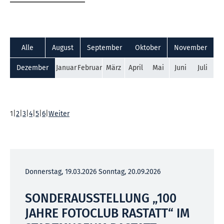
Alle
August
September
Oktober
November
Dezember
Januar
Februar
März
April
Mai
Juni
Juli
1
|
2
|
3
|
4
|
5
|
6
|
Weiter
Donnerstag, 19.03.2026
Sonntag, 20.09.2026
SONDERAUSSTELLUNG „100
JAHRE FOTOCLUB RASTATT“ IM