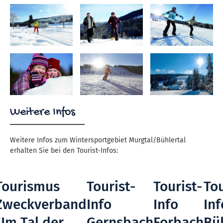
Weitere Infos
Weitere Infos zum Wintersportgebiet Murgtal/Bühlertal
erhalten Sie bei den Tourist-Infos:
Tourismus
Tourist-
Tourist-
Tou
Zweckverband
Info
Info
Inf
"Im Tal der
Gernsbach
Forbach
Büh